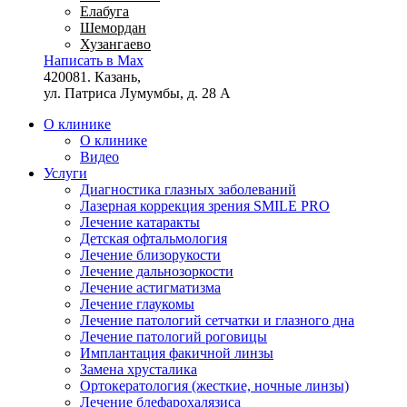
Елабуга
Шемордан
Хузангаево
Написать в Max
420081. Казань,
ул. Патриса Лумумбы, д. 28 А
О клинике
О клинике
Видео
Услуги
Диагностика глазных заболеваний
Лазерная коррекция зрения SMILE PRO
Лечение катаракты
Детская офтальмология
Лечение близорукости
Лечение дальнозоркости
Лечение астигматизма
Лечение глаукомы
Лечение патологий сетчатки и глазного дна
Лечение патологий роговицы
Имплантация факичной линзы
Замена хрусталика
Ортокератология (жесткие, ночные линзы)
Лечение блефарохалязиса