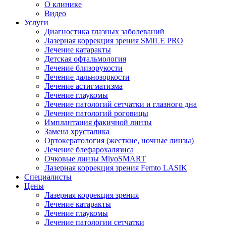
О клинике
Видео
Услуги
Диагностика глазных заболеваний
Лазерная коррекция зрения SMILE PRO
Лечение катаракты
Детская офтальмология
Лечение близорукости
Лечение дальнозоркости
Лечение астигматизма
Лечение глаукомы
Лечение патологий сетчатки и глазного дна
Лечение патологий роговицы
Имплантация факичной линзы
Замена хрусталика
Ортокератология (жесткие, ночные линзы)
Лечение блефарохалязиса
Очковые линзы MiyoSMART
Лазерная коррекция зрения Femto LASIK
Специалисты
Цены
Лазерная коррекция зрения
Лечение катаракты
Лечение глаукомы
Лечение патологии сетчатки