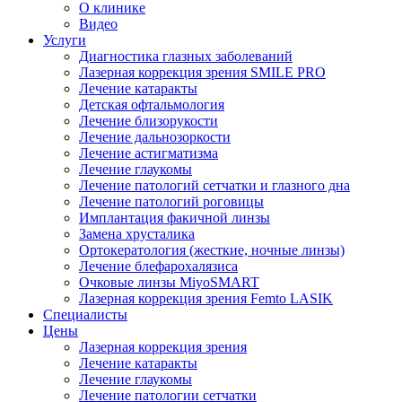
О клинике
Видео
Услуги
Диагностика глазных заболеваний
Лазерная коррекция зрения SMILE PRO
Лечение катаракты
Детская офтальмология
Лечение близорукости
Лечение дальнозоркости
Лечение астигматизма
Лечение глаукомы
Лечение патологий сетчатки и глазного дна
Лечение патологий роговицы
Имплантация факичной линзы
Замена хрусталика
Ортокератология (жесткие, ночные линзы)
Лечение блефарохалязиса
Очковые линзы MiyoSMART
Лазерная коррекция зрения Femto LASIK
Специалисты
Цены
Лазерная коррекция зрения
Лечение катаракты
Лечение глаукомы
Лечение патологии сетчатки