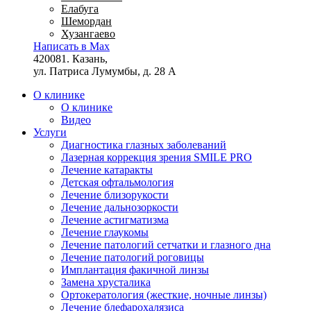
Елабуга
Шемордан
Хузангаево
Написать в Max
420081. Казань,
ул. Патриса Лумумбы, д. 28 А
О клинике
О клинике
Видео
Услуги
Диагностика глазных заболеваний
Лазерная коррекция зрения SMILE PRO
Лечение катаракты
Детская офтальмология
Лечение близорукости
Лечение дальнозоркости
Лечение астигматизма
Лечение глаукомы
Лечение патологий сетчатки и глазного дна
Лечение патологий роговицы
Имплантация факичной линзы
Замена хрусталика
Ортокератология (жесткие, ночные линзы)
Лечение блефарохалязиса