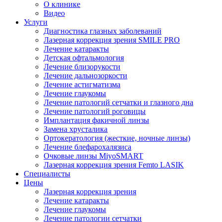
О клинике
Видео
Услуги
Диагностика глазных заболеваний
Лазерная коррекция зрения SMILE PRO
Лечение катаракты
Детская офтальмология
Лечение близорукости
Лечение дальнозоркости
Лечение астигматизма
Лечение глаукомы
Лечение патологий сетчатки и глазного дна
Лечение патологий роговицы
Имплантация факичной линзы
Замена хрусталика
Ортокератология (жесткие, ночные линзы)
Лечение блефарохалязиса
Очковые линзы MiyoSMART
Лазерная коррекция зрения Femto LASIK
Специалисты
Цены
Лазерная коррекция зрения
Лечение катаракты
Лечение глаукомы
Лечение патологии сетчатки