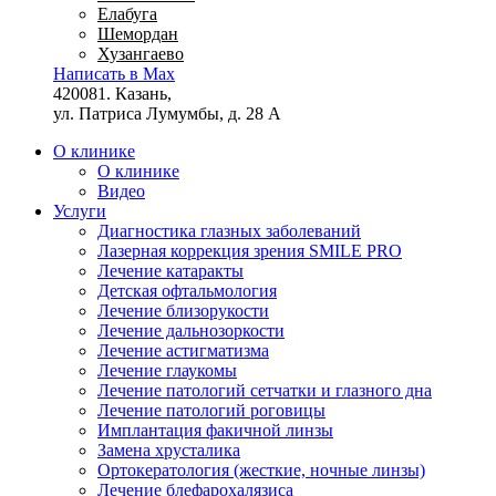
Елабуга
Шемордан
Хузангаево
Написать в Max
420081. Казань,
ул. Патриса Лумумбы, д. 28 А
О клинике
О клинике
Видео
Услуги
Диагностика глазных заболеваний
Лазерная коррекция зрения SMILE PRO
Лечение катаракты
Детская офтальмология
Лечение близорукости
Лечение дальнозоркости
Лечение астигматизма
Лечение глаукомы
Лечение патологий сетчатки и глазного дна
Лечение патологий роговицы
Имплантация факичной линзы
Замена хрусталика
Ортокератология (жесткие, ночные линзы)
Лечение блефарохалязиса