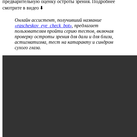
предварительную оценку остроты зрения. Подробнее
смотрите в видео ⬇️
Онлайн ассистент, получивший название
«rascheskov_eye_check_bot»
, предлагает
пользователям пройти серию тестов, включая
проверку остроты зрения для дали и для близи,
астигматизма, тест на катаракту и синдром
сухого глаза.