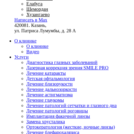
Елабуга
Шемордан
Хузангаево
Написать в Max
420081. Казань,
ул. Патриса Лумумбы, д. 28 А
О клинике
О клинике
Видео
Услуги
Диагностика глазных заболеваний
Лазерная коррекция зрения SMILE PRO
Лечение катаракты
Детская офтальмология
Лечение близорукости
Лечение дальнозоркости
Лечение астигматизма
Лечение глаукомы
Лечение патологий сетчатки и глазного дна
Лечение патологий роговицы
Имплантация факичной линзы
Замена хрусталика
Ортокератология (жесткие, ночные линзы)
Лечение блефарохалязиса