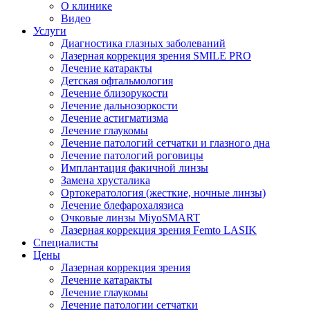
О клинике
Видео
Услуги
Диагностика глазных заболеваний
Лазерная коррекция зрения SMILE PRO
Лечение катаракты
Детская офтальмология
Лечение близорукости
Лечение дальнозоркости
Лечение астигматизма
Лечение глаукомы
Лечение патологий сетчатки и глазного дна
Лечение патологий роговицы
Имплантация факичной линзы
Замена хрусталика
Ортокератология (жесткие, ночные линзы)
Лечение блефарохалязиса
Очковые линзы MiyoSMART
Лазерная коррекция зрения Femto LASIK
Специалисты
Цены
Лазерная коррекция зрения
Лечение катаракты
Лечение глаукомы
Лечение патологии сетчатки