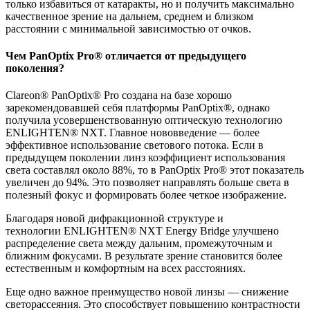
только избавиться от катаракты, но и получить максимально
качественное зрение на дальнем, среднем и близком
расстоянии с минимальной зависимостью от очков.
Чем PanOptix Pro® отличается от предыдущего
поколения?
Clareon® PanOptix® Pro создана на базе хорошо
зарекомендовавшей себя платформы PanOptix®, однако
получила усовершенствованную оптическую технологию
ENLIGHTEN® NXT. Главное нововведение — более
эффективное использование светового потока. Если в
предыдущем поколении линз коэффициент использования
света составлял около 88%, то в PanOptix Pro® этот показатель
увеличен до 94%. Это позволяет направлять больше света в
полезный фокус и формировать более четкое изображение.
Благодаря новой дифракционной структуре и
технологии ENLIGHTEN® NXT Energy Bridge улучшено
распределение света между дальним, промежуточным и
ближним фокусами. В результате зрение становится более
естественным и комфортным на всех расстояниях.
Еще одно важное преимущество новой линзы — снижение
светорассеяния. Это способствует повышению контрастности