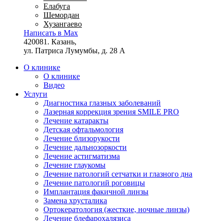
Елабуга
Шемордан
Хузангаево
Написать в Max
420081. Казань,
ул. Патриса Лумумбы, д. 28 А
О клинике
О клинике
Видео
Услуги
Диагностика глазных заболеваний
Лазерная коррекция зрения SMILE PRO
Лечение катаракты
Детская офтальмология
Лечение близорукости
Лечение дальнозоркости
Лечение астигматизма
Лечение глаукомы
Лечение патологий сетчатки и глазного дна
Лечение патологий роговицы
Имплантация факичной линзы
Замена хрусталика
Ортокератология (жесткие, ночные линзы)
Лечение блефарохалязиса