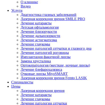
О клинике
Видео
Услуги
Диагностика глазных заболеваний
Лазерная коррекция зрения SMILE PRO
Лечение катаракты
Детская офтальмология
Лечение близорукости
Лечение дальнозоркости
Лечение астигматизма
Лечение глаукомы
Лечение патологий сетчатки и глазного дна
Лечение патологий роговицы
Имплантация факичной линзы
Замена хрусталика
Ортокератология (жесткие, ночные линзы)
Лечение блефарохалязиса
Очковые линзы MiyoSMART
Лазерная коррекция зрения Femto LASIK
Специалисты
Цены
Лазерная коррекция зрения
Лечение катаракты
Лечение глаукомы
Лечение патологии сетчатки