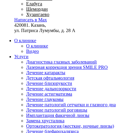
Елабуга
Шемордан
Хузангаево
Написать в Max
420081. Казань,
ул. Патриса Лумумбы, д. 28 А
О клинике
О клинике
Видео
Услуги
Диагностика глазных заболеваний
Лазерная коррекция зрения SMILE PRO
Лечение катаракты
Детская офтальмология
Лечение близорукости
Лечение дальнозоркости
Лечение астигматизма
Лечение глаукомы
Лечение патологий сетчатки и глазного дна
Лечение патологий роговицы
Имплантация факичной линзы
Замена хрусталика
Ортокератология (жесткие, ночные линзы)
Лечение блефарохалязиса