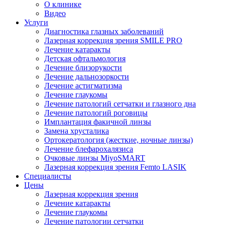
О клинике
Видео
Услуги
Диагностика глазных заболеваний
Лазерная коррекция зрения SMILE PRO
Лечение катаракты
Детская офтальмология
Лечение близорукости
Лечение дальнозоркости
Лечение астигматизма
Лечение глаукомы
Лечение патологий сетчатки и глазного дна
Лечение патологий роговицы
Имплантация факичной линзы
Замена хрусталика
Ортокератология (жесткие, ночные линзы)
Лечение блефарохалязиса
Очковые линзы MiyoSMART
Лазерная коррекция зрения Femto LASIK
Специалисты
Цены
Лазерная коррекция зрения
Лечение катаракты
Лечение глаукомы
Лечение патологии сетчатки