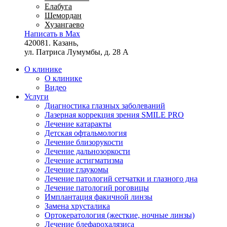
Елабуга
Шемордан
Хузангаево
Написать в Max
420081. Казань,
ул. Патриса Лумумбы, д. 28 А
О клинике
О клинике
Видео
Услуги
Диагностика глазных заболеваний
Лазерная коррекция зрения SMILE PRO
Лечение катаракты
Детская офтальмология
Лечение близорукости
Лечение дальнозоркости
Лечение астигматизма
Лечение глаукомы
Лечение патологий сетчатки и глазного дна
Лечение патологий роговицы
Имплантация факичной линзы
Замена хрусталика
Ортокератология (жесткие, ночные линзы)
Лечение блефарохалязиса