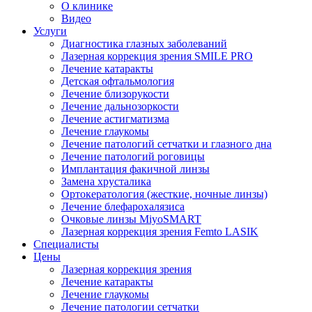
О клинике
Видео
Услуги
Диагностика глазных заболеваний
Лазерная коррекция зрения SMILE PRO
Лечение катаракты
Детская офтальмология
Лечение близорукости
Лечение дальнозоркости
Лечение астигматизма
Лечение глаукомы
Лечение патологий сетчатки и глазного дна
Лечение патологий роговицы
Имплантация факичной линзы
Замена хрусталика
Ортокератология (жесткие, ночные линзы)
Лечение блефарохалязиса
Очковые линзы MiyoSMART
Лазерная коррекция зрения Femto LASIK
Специалисты
Цены
Лазерная коррекция зрения
Лечение катаракты
Лечение глаукомы
Лечение патологии сетчатки