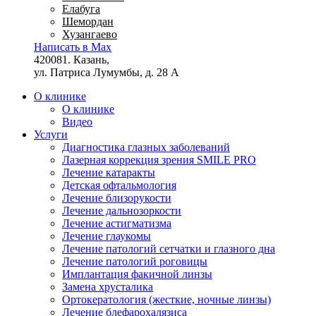
Елабуга
Шемордан
Хузангаево
Написать в Max
420081. Казань,
ул. Патриса Лумумбы, д. 28 А
О клинике
О клинике
Видео
Услуги
Диагностика глазных заболеваний
Лазерная коррекция зрения SMILE PRO
Лечение катаракты
Детская офтальмология
Лечение близорукости
Лечение дальнозоркости
Лечение астигматизма
Лечение глаукомы
Лечение патологий сетчатки и глазного дна
Лечение патологий роговицы
Имплантация факичной линзы
Замена хрусталика
Ортокератология (жесткие, ночные линзы)
Лечение блефарохалязиса