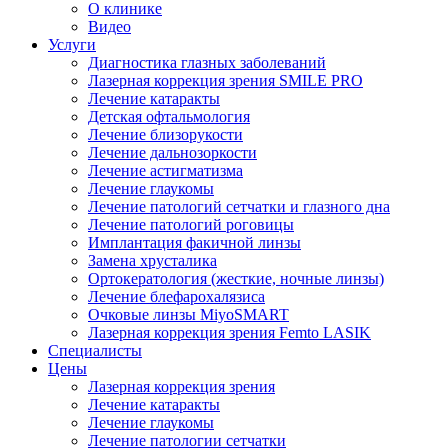
О клинике
Видео
Услуги
Диагностика глазных заболеваний
Лазерная коррекция зрения SMILE PRO
Лечение катаракты
Детская офтальмология
Лечение близорукости
Лечение дальнозоркости
Лечение астигматизма
Лечение глаукомы
Лечение патологий сетчатки и глазного дна
Лечение патологий роговицы
Имплантация факичной линзы
Замена хрусталика
Ортокератология (жесткие, ночные линзы)
Лечение блефарохалязиса
Очковые линзы MiyoSMART
Лазерная коррекция зрения Femto LASIK
Специалисты
Цены
Лазерная коррекция зрения
Лечение катаракты
Лечение глаукомы
Лечение патологии сетчатки