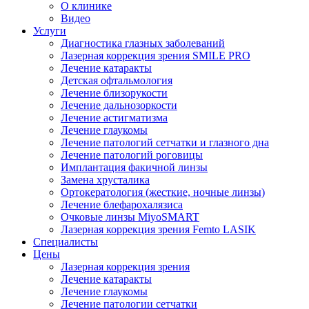
О клинике
Видео
Услуги
Диагностика глазных заболеваний
Лазерная коррекция зрения SMILE PRO
Лечение катаракты
Детская офтальмология
Лечение близорукости
Лечение дальнозоркости
Лечение астигматизма
Лечение глаукомы
Лечение патологий сетчатки и глазного дна
Лечение патологий роговицы
Имплантация факичной линзы
Замена хрусталика
Ортокератология (жесткие, ночные линзы)
Лечение блефарохалязиса
Очковые линзы MiyoSMART
Лазерная коррекция зрения Femto LASIK
Специалисты
Цены
Лазерная коррекция зрения
Лечение катаракты
Лечение глаукомы
Лечение патологии сетчатки