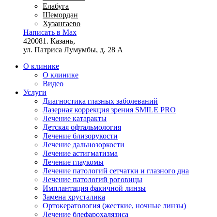
Елабуга
Шемордан
Хузангаево
Написать в Max
420081. Казань,
ул. Патриса Лумумбы, д. 28 А
О клинике
О клинике
Видео
Услуги
Диагностика глазных заболеваний
Лазерная коррекция зрения SMILE PRO
Лечение катаракты
Детская офтальмология
Лечение близорукости
Лечение дальнозоркости
Лечение астигматизма
Лечение глаукомы
Лечение патологий сетчатки и глазного дна
Лечение патологий роговицы
Имплантация факичной линзы
Замена хрусталика
Ортокератология (жесткие, ночные линзы)
Лечение блефарохалязиса