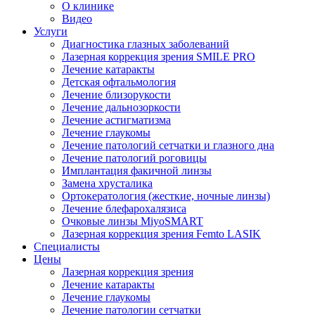
О клинике
Видео
Услуги
Диагностика глазных заболеваний
Лазерная коррекция зрения SMILE PRO
Лечение катаракты
Детская офтальмология
Лечение близорукости
Лечение дальнозоркости
Лечение астигматизма
Лечение глаукомы
Лечение патологий сетчатки и глазного дна
Лечение патологий роговицы
Имплантация факичной линзы
Замена хрусталика
Ортокератология (жесткие, ночные линзы)
Лечение блефарохалязиса
Очковые линзы MiyoSMART
Лазерная коррекция зрения Femto LASIK
Специалисты
Цены
Лазерная коррекция зрения
Лечение катаракты
Лечение глаукомы
Лечение патологии сетчатки