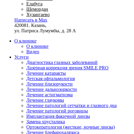
Елабуга
Шемордан
Хузангаево
Написать в Max
420081. Казань,
ул. Патриса Лумумбы, д. 28 А
О клинике
О клинике
Видео
Услуги
Диагностика глазных заболеваний
Лазерная коррекция зрения SMILE PRO
Лечение катаракты
Детская офтальмология
Лечение близорукости
Лечение дальнозоркости
Лечение астигматизма
Лечение глаукомы
Лечение патологий сетчатки и глазного дна
Лечение патологий роговицы
Имплантация факичной линзы
Замена хрусталика
Ортокератология (жесткие, ночные линзы)
Лечение блефарохалязиса