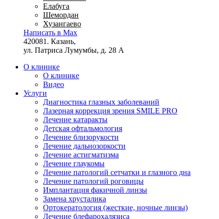
Елабуга
Шемордан
Хузангаево
Написать в Max
420081. Казань,
ул. Патриса Лумумбы, д. 28 А
О клинике
О клинике
Видео
Услуги
Диагностика глазных заболеваний
Лазерная коррекция зрения SMILE PRO
Лечение катаракты
Детская офтальмология
Лечение близорукости
Лечение дальнозоркости
Лечение астигматизма
Лечение глаукомы
Лечение патологий сетчатки и глазного дна
Лечение патологий роговицы
Имплантация факичной линзы
Замена хрусталика
Ортокератология (жесткие, ночные линзы)
Лечение блефарохалязиса