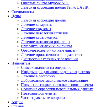
Очковые линзы MiyoSMART
Лазерная коррекция зрения Femto LASIK
Специалисты
Цены
Лазерная коррекция зрения
Лечение катаракты
Лечение глаукомы
Лечение патологии сетчатки
Лечение кератоконуса
Лечение патологии роговицы
Имплантация факичной линзы
Ортокератология (ночные линзы)
Лечение придаточного аппарата глаза
Диагностика глазных заболеваний
Пациентам
Список анализов на операцию
Информация для иногородних пациентов
Лечение в рассрочку
Добровольное медицинское страхование
Получение социального налогового вычета
Политика обработки персональных данных
Правовые документы
Часто задаваемые вопросы
Акции
Отзывы