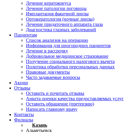
Лечение кератоконуса
Лечение патологии роговицы
Имплантация факичной линзы
Ортокератология (ночные линзы)
Лечение придаточного аппарата глаза
Диагностика глазных заболеваний
Пациентам
Список анализов на операцию
Информация для иногородних пациентов
Лечение в рассрочку
Добровольное медицинское страхование
Получение социального налогового вычета
Политика обработки персональных данных
Правовые документы
Часто задаваемые вопросы
Акции
Отзывы
Оставить и почитать отзывы
Анкета оценки качества предоставляемых услуг
Оставить обращение (претензию)
Написать главному врачу
Контакты
Филиалы
Казань
Альметьевск