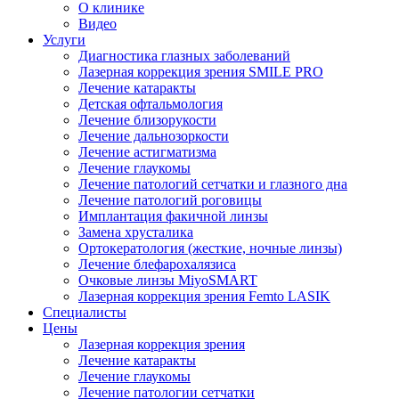
О клинике
Видео
Услуги
Диагностика глазных заболеваний
Лазерная коррекция зрения SMILE PRO
Лечение катаракты
Детская офтальмология
Лечение близорукости
Лечение дальнозоркости
Лечение астигматизма
Лечение глаукомы
Лечение патологий сетчатки и глазного дна
Лечение патологий роговицы
Имплантация факичной линзы
Замена хрусталика
Ортокератология (жесткие, ночные линзы)
Лечение блефарохалязиса
Очковые линзы MiyoSMART
Лазерная коррекция зрения Femto LASIK
Специалисты
Цены
Лазерная коррекция зрения
Лечение катаракты
Лечение глаукомы
Лечение патологии сетчатки