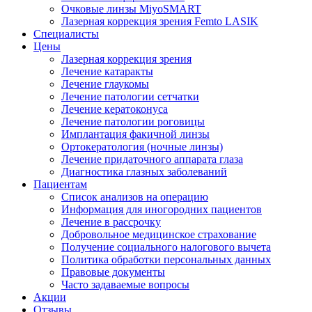
Очковые линзы MiyoSMART
Лазерная коррекция зрения Femto LASIK
Специалисты
Цены
Лазерная коррекция зрения
Лечение катаракты
Лечение глаукомы
Лечение патологии сетчатки
Лечение кератоконуса
Лечение патологии роговицы
Имплантация факичной линзы
Ортокератология (ночные линзы)
Лечение придаточного аппарата глаза
Диагностика глазных заболеваний
Пациентам
Список анализов на операцию
Информация для иногородних пациентов
Лечение в рассрочку
Добровольное медицинское страхование
Получение социального налогового вычета
Политика обработки персональных данных
Правовые документы
Часто задаваемые вопросы
Акции
Отзывы