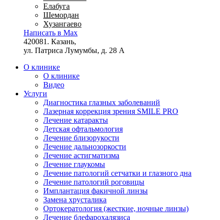
Елабуга
Шемордан
Хузангаево
Написать в Max
420081. Казань,
ул. Патриса Лумумбы, д. 28 А
О клинике
О клинике
Видео
Услуги
Диагностика глазных заболеваний
Лазерная коррекция зрения SMILE PRO
Лечение катаракты
Детская офтальмология
Лечение близорукости
Лечение дальнозоркости
Лечение астигматизма
Лечение глаукомы
Лечение патологий сетчатки и глазного дна
Лечение патологий роговицы
Имплантация факичной линзы
Замена хрусталика
Ортокератология (жесткие, ночные линзы)
Лечение блефарохалязиса