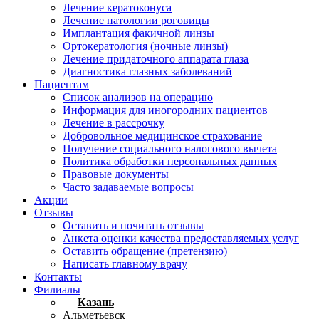
Лечение кератоконуса
Лечение патологии роговицы
Имплантация факичной линзы
Ортокератология (ночные линзы)
Лечение придаточного аппарата глаза
Диагностика глазных заболеваний
Пациентам
Список анализов на операцию
Информация для иногородних пациентов
Лечение в рассрочку
Добровольное медицинское страхование
Получение социального налогового вычета
Политика обработки персональных данных
Правовые документы
Часто задаваемые вопросы
Акции
Отзывы
Оставить и почитать отзывы
Анкета оценки качества предоставляемых услуг
Оставить обращение (претензию)
Написать главному врачу
Контакты
Филиалы
Казань
Альметьевск