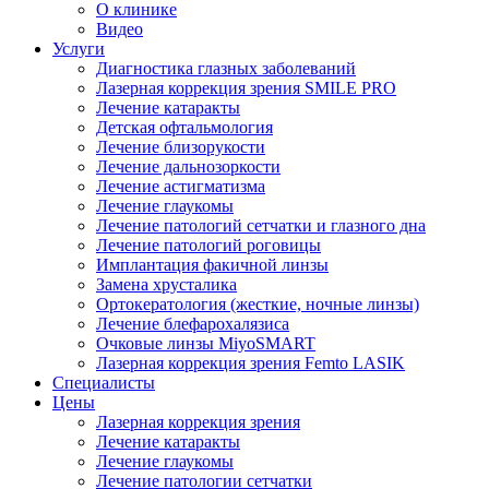
О клинике
Видео
Услуги
Диагностика глазных заболеваний
Лазерная коррекция зрения SMILE PRO
Лечение катаракты
Детская офтальмология
Лечение близорукости
Лечение дальнозоркости
Лечение астигматизма
Лечение глаукомы
Лечение патологий сетчатки и глазного дна
Лечение патологий роговицы
Имплантация факичной линзы
Замена хрусталика
Ортокератология (жесткие, ночные линзы)
Лечение блефарохалязиса
Очковые линзы MiyoSMART
Лазерная коррекция зрения Femto LASIK
Специалисты
Цены
Лазерная коррекция зрения
Лечение катаракты
Лечение глаукомы
Лечение патологии сетчатки