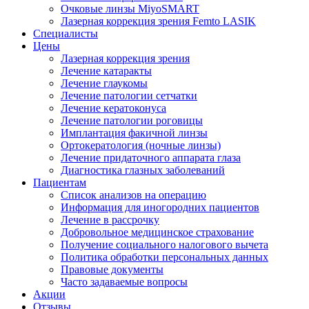
Очковые линзы MiyoSMART
Лазерная коррекция зрения Femto LASIK
Специалисты
Цены
Лазерная коррекция зрения
Лечение катаракты
Лечение глаукомы
Лечение патологии сетчатки
Лечение кератоконуса
Лечение патологии роговицы
Имплантация факичной линзы
Ортокератология (ночные линзы)
Лечение придаточного аппарата глаза
Диагностика глазных заболеваний
Пациентам
Список анализов на операцию
Информация для иногородних пациентов
Лечение в рассрочку
Добровольное медицинское страхование
Получение социального налогового вычета
Политика обработки персональных данных
Правовые документы
Часто задаваемые вопросы
Акции
Отзывы