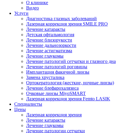
О клинике
Видео
Услуги
Диагностика глазных заболеваний
Лазерная коррекция зрения SMILE PRO
Лечение катаракты
Детская офтальмология
Лечение близорукости
Лечение дальнозоркости
Лечение астигматизма
Лечение глаукомы
Лечение патологий сетчатки и глазного дна
Лечение патологий роговицы
Имплантация факичной линзы
Замена хрусталика
Ортокератология (жесткие, ночные линзы)
Лечение блефарохалязиса
Очковые линзы MiyoSMART
Лазерная коррекция зрения Femto LASIK
Специалисты
Цены
Лазерная коррекция зрения
Лечение катаракты
Лечение глаукомы
Лечение патологии сетчатки