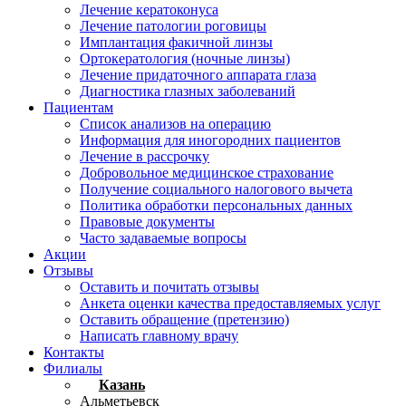
Лечение кератоконуса
Лечение патологии роговицы
Имплантация факичной линзы
Ортокератология (ночные линзы)
Лечение придаточного аппарата глаза
Диагностика глазных заболеваний
Пациентам
Список анализов на операцию
Информация для иногородних пациентов
Лечение в рассрочку
Добровольное медицинское страхование
Получение социального налогового вычета
Политика обработки персональных данных
Правовые документы
Часто задаваемые вопросы
Акции
Отзывы
Оставить и почитать отзывы
Анкета оценки качества предоставляемых услуг
Оставить обращение (претензию)
Написать главному врачу
Контакты
Филиалы
Казань
Альметьевск