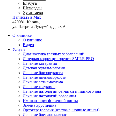
Елабуга
Шемордан
Хузангаево
Написать в Max
420081. Казань,
ул. Патриса Лумумбы, д. 28 А
О клинике
О клинике
Видео
Услуги
Диагностика глазных заболеваний
Лазерная коррекция зрения SMILE PRO
Лечение катаракты
Детская офтальмология
Лечение близорукости
Лечение дальнозоркости
Лечение астигматизма
Лечение глаукомы
Лечение патологий сетчатки и глазного дна
Лечение патологий роговицы
Имплантация факичной линзы
Замена хрусталика
Ортокератология (жесткие, ночные линзы)
Лечение блефарохалязиса