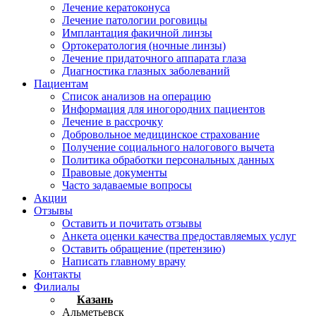
Лечение кератоконуса
Лечение патологии роговицы
Имплантация факичной линзы
Ортокератология (ночные линзы)
Лечение придаточного аппарата глаза
Диагностика глазных заболеваний
Пациентам
Список анализов на операцию
Информация для иногородних пациентов
Лечение в рассрочку
Добровольное медицинское страхование
Получение социального налогового вычета
Политика обработки персональных данных
Правовые документы
Часто задаваемые вопросы
Акции
Отзывы
Оставить и почитать отзывы
Анкета оценки качества предоставляемых услуг
Оставить обращение (претензию)
Написать главному врачу
Контакты
Филиалы
Казань
Альметьевск