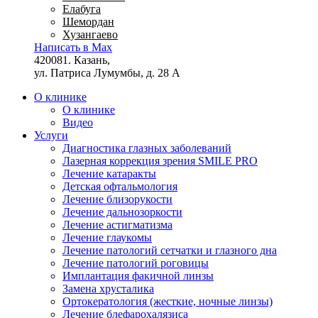
Елабуга
Шемордан
Хузангаево
Написать в Max
420081. Казань,
ул. Патриса Лумумбы, д. 28 А
О клинике
О клинике
Видео
Услуги
Диагностика глазных заболеваний
Лазерная коррекция зрения SMILE PRO
Лечение катаракты
Детская офтальмология
Лечение близорукости
Лечение дальнозоркости
Лечение астигматизма
Лечение глаукомы
Лечение патологий сетчатки и глазного дна
Лечение патологий роговицы
Имплантация факичной линзы
Замена хрусталика
Ортокератология (жесткие, ночные линзы)
Лечение блефарохалязиса