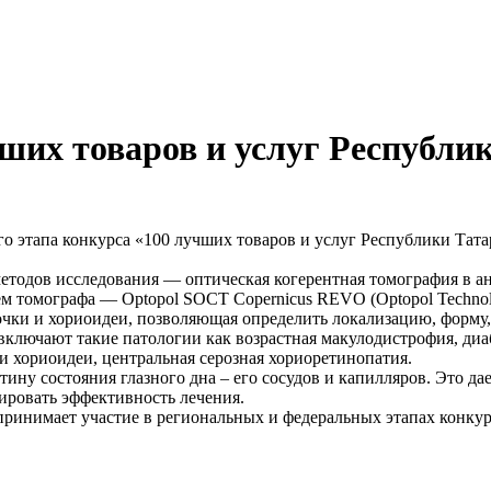
ших товаров и услуг Республи
го этапа конкурса «100 лучших товаров и услуг Республики Тат
методов исследования — оптическая когерентная томография в а
м томографа — Optopol SOCT Copernicus REVO (Optopol Technol
очки и хориоидеи, позволяющая определить локализацию, форму
лючают такие патологии как возрастная макулодистрофия, диабе
 и хориоидеи, центральная серозная хориоретинопатия.
ину состояния глазного дна – его сосудов и капилляров. Это д
лировать эффективность лечения.
принимает участие в региональных и федеральных этапах конкур