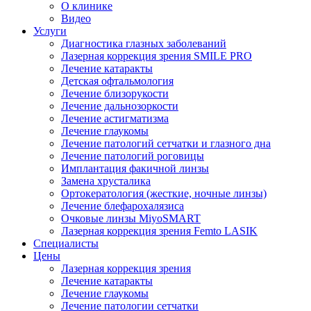
О клинике
Видео
Услуги
Диагностика глазных заболеваний
Лазерная коррекция зрения SMILE PRO
Лечение катаракты
Детская офтальмология
Лечение близорукости
Лечение дальнозоркости
Лечение астигматизма
Лечение глаукомы
Лечение патологий сетчатки и глазного дна
Лечение патологий роговицы
Имплантация факичной линзы
Замена хрусталика
Ортокератология (жесткие, ночные линзы)
Лечение блефарохалязиса
Очковые линзы MiyoSMART
Лазерная коррекция зрения Femto LASIK
Специалисты
Цены
Лазерная коррекция зрения
Лечение катаракты
Лечение глаукомы
Лечение патологии сетчатки