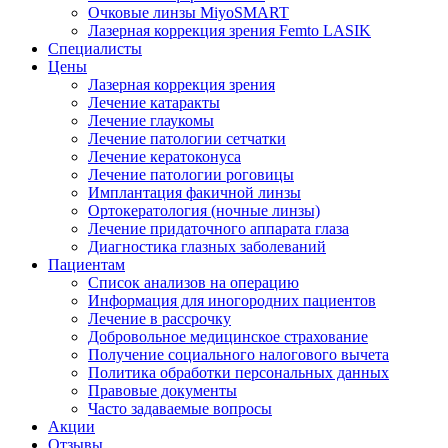
Очковые линзы MiyoSMART
Лазерная коррекция зрения Femto LASIK
Специалисты
Цены
Лазерная коррекция зрения
Лечение катаракты
Лечение глаукомы
Лечение патологии сетчатки
Лечение кератоконуса
Лечение патологии роговицы
Имплантация факичной линзы
Ортокератология (ночные линзы)
Лечение придаточного аппарата глаза
Диагностика глазных заболеваний
Пациентам
Список анализов на операцию
Информация для иногородних пациентов
Лечение в рассрочку
Добровольное медицинское страхование
Получение социального налогового вычета
Политика обработки персональных данных
Правовые документы
Часто задаваемые вопросы
Акции
Отзывы