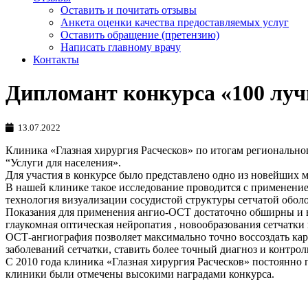
Оставить и почитать отзывы
Анкета оценки качества предоставляемых услуг
Оставить обращение (претензию)
Написать главному врачу
Контакты
Дипломант конкурса «100 луч
13.07.2022
Клиника «Глазная хирургия Расческов» по итогам регионально
“Услуги для населения».
Для участия в конкурсе было представлено одно из новейших 
В нашей клинике такое исследование проводится с применение
технология визуализации сосудистой структуры сетчатой обол
Показания для применения ангио-ОСТ достаточно обширны и вк
глаукомная оптическая нейропатия , новообразования сетчатки
ОСТ-ангиография позволяет максимально точно воссоздать карт
заболеваний сетчатки, ставить более точный диагноз и контро
С 2010 года клиника «Глазная хирургия Расческов» постоянно 
клиники были отмечены высокими наградами конкурса.