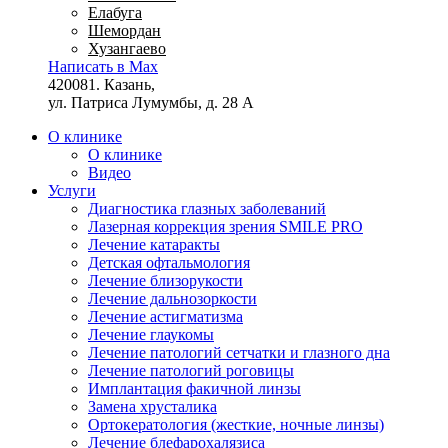
Елабуга
Шемордан
Хузангаево
Написать в Max
420081. Казань,
ул. Патриса Лумумбы, д. 28 А
О клинике
О клинике
Видео
Услуги
Диагностика глазных заболеваний
Лазерная коррекция зрения SMILE PRO
Лечение катаракты
Детская офтальмология
Лечение близорукости
Лечение дальнозоркости
Лечение астигматизма
Лечение глаукомы
Лечение патологий сетчатки и глазного дна
Лечение патологий роговицы
Имплантация факичной линзы
Замена хрусталика
Ортокератология (жесткие, ночные линзы)
Лечение блефарохалязиса