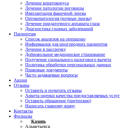
Лечение кератоконуса
Лечение патологии роговицы
Имплантация факичной линзы
Ортокератология (ночные линзы)
Лечение придаточного аппарата глаза
Диагностика глазных заболеваний
Пациентам
Список анализов на операцию
Информация для иногородних пациентов
Лечение в рассрочку
Добровольное медицинское страхование
Получение социального налогового вычета
Политика обработки персональных данных
Правовые документы
Часто задаваемые вопросы
Акции
Отзывы
Оставить и почитать отзывы
Анкета оценки качества предоставляемых услуг
Оставить обращение (претензию)
Написать главному врачу
Контакты
Филиалы
Казань
Альметьевск