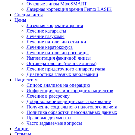
Очковые линзы MiyoSMART
Лазерная коррекция зрения Femto LASIK
Специалисты
Цены
Лазерная коррекция зрения
Лечение катаракты
Лечение глаукомы
Лечение патологии сетчатки
Лечение кератоконуса
Лечение патологии роговицы
Имплантация факичной линзы
Ортокератология (ночные линзы)
Лечение придаточного аппарата глаза
Диагностика глазных заболеваний
Пациентам
Список анализов на операцию
Информация для иногородних пациентов
Лечение в рассрочку
Добровольное медицинское страхование
Получение социального налогового вычета
Политика обработки персональных данных
Правовые документы
Часто задаваемые вопросы
Акции
Отзывы