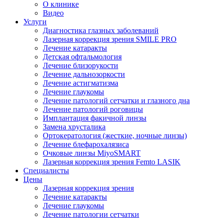
О клинике
Видео
Услуги
Диагностика глазных заболеваний
Лазерная коррекция зрения SMILE PRO
Лечение катаракты
Детская офтальмология
Лечение близорукости
Лечение дальнозоркости
Лечение астигматизма
Лечение глаукомы
Лечение патологий сетчатки и глазного дна
Лечение патологий роговицы
Имплантация факичной линзы
Замена хрусталика
Ортокератология (жесткие, ночные линзы)
Лечение блефарохалязиса
Очковые линзы MiyoSMART
Лазерная коррекция зрения Femto LASIK
Специалисты
Цены
Лазерная коррекция зрения
Лечение катаракты
Лечение глаукомы
Лечение патологии сетчатки