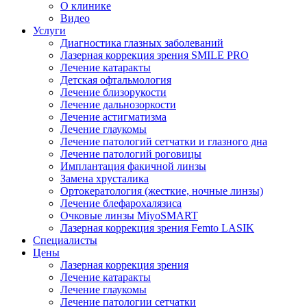
О клинике
Видео
Услуги
Диагностика глазных заболеваний
Лазерная коррекция зрения SMILE PRO
Лечение катаракты
Детская офтальмология
Лечение близорукости
Лечение дальнозоркости
Лечение астигматизма
Лечение глаукомы
Лечение патологий сетчатки и глазного дна
Лечение патологий роговицы
Имплантация факичной линзы
Замена хрусталика
Ортокератология (жесткие, ночные линзы)
Лечение блефарохалязиса
Очковые линзы MiyoSMART
Лазерная коррекция зрения Femto LASIK
Специалисты
Цены
Лазерная коррекция зрения
Лечение катаракты
Лечение глаукомы
Лечение патологии сетчатки