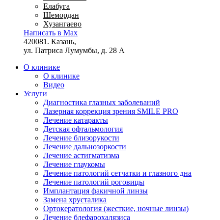
Елабуга
Шемордан
Хузангаево
Написать в Max
420081. Казань,
ул. Патриса Лумумбы, д. 28 А
О клинике
О клинике
Видео
Услуги
Диагностика глазных заболеваний
Лазерная коррекция зрения SMILE PRO
Лечение катаракты
Детская офтальмология
Лечение близорукости
Лечение дальнозоркости
Лечение астигматизма
Лечение глаукомы
Лечение патологий сетчатки и глазного дна
Лечение патологий роговицы
Имплантация факичной линзы
Замена хрусталика
Ортокератология (жесткие, ночные линзы)
Лечение блефарохалязиса