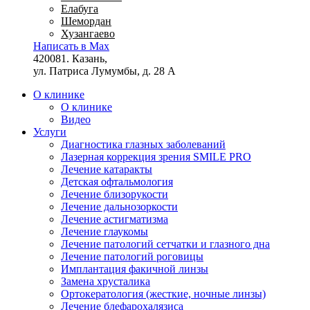
Елабуга
Шемордан
Хузангаево
Написать в Max
420081. Казань,
ул. Патриса Лумумбы, д. 28 А
О клинике
О клинике
Видео
Услуги
Диагностика глазных заболеваний
Лазерная коррекция зрения SMILE PRO
Лечение катаракты
Детская офтальмология
Лечение близорукости
Лечение дальнозоркости
Лечение астигматизма
Лечение глаукомы
Лечение патологий сетчатки и глазного дна
Лечение патологий роговицы
Имплантация факичной линзы
Замена хрусталика
Ортокератология (жесткие, ночные линзы)
Лечение блефарохалязиса