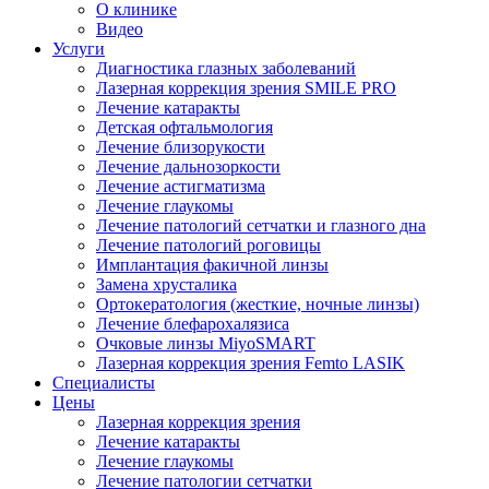
О клинике
Видео
Услуги
Диагностика глазных заболеваний
Лазерная коррекция зрения SMILE PRO
Лечение катаракты
Детская офтальмология
Лечение близорукости
Лечение дальнозоркости
Лечение астигматизма
Лечение глаукомы
Лечение патологий сетчатки и глазного дна
Лечение патологий роговицы
Имплантация факичной линзы
Замена хрусталика
Ортокератология (жесткие, ночные линзы)
Лечение блефарохалязиса
Очковые линзы MiyoSMART
Лазерная коррекция зрения Femto LASIK
Специалисты
Цены
Лазерная коррекция зрения
Лечение катаракты
Лечение глаукомы
Лечение патологии сетчатки