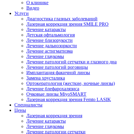
О клинике
Видео
Услуги
Диагностика глазных заболеваний
Лазерная коррекция зрения SMILE PRO
Лечение катаракты
Детская офтальмология
Лечение близорукости
Лечение дальнозоркости
Лечение астигматизма
Лечение глаукомы
Лечение патологий сетчатки и глазного дна
Лечение патологий роговицы
Имплантация факичной линзы
Замена хрусталика
Ортокератология (жесткие, ночные линзы)
Лечение блефарохалязиса
Очковые линзы MiyoSMART
Лазерная коррекция зрения Femto LASIK
Специалисты
Цены
Лазерная коррекция зрения
Лечение катаракты
Лечение глаукомы
Лечение патологии сетчатки