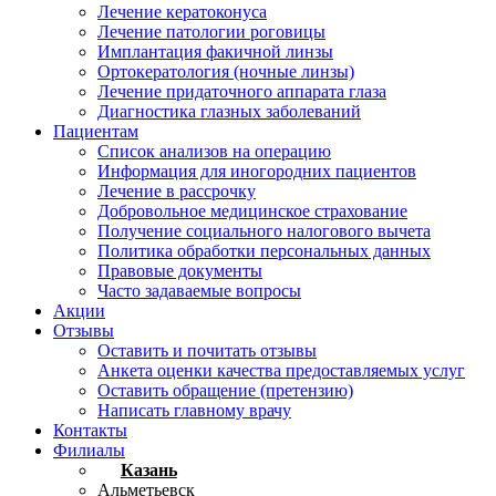
Лечение кератоконуса
Лечение патологии роговицы
Имплантация факичной линзы
Ортокератология (ночные линзы)
Лечение придаточного аппарата глаза
Диагностика глазных заболеваний
Пациентам
Список анализов на операцию
Информация для иногородних пациентов
Лечение в рассрочку
Добровольное медицинское страхование
Получение социального налогового вычета
Политика обработки персональных данных
Правовые документы
Часто задаваемые вопросы
Акции
Отзывы
Оставить и почитать отзывы
Анкета оценки качества предоставляемых услуг
Оставить обращение (претензию)
Написать главному врачу
Контакты
Филиалы
Казань
Альметьевск