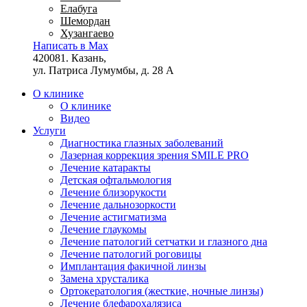
Елабуга
Шемордан
Хузангаево
Написать в Max
420081. Казань,
ул. Патриса Лумумбы, д. 28 А
О клинике
О клинике
Видео
Услуги
Диагностика глазных заболеваний
Лазерная коррекция зрения SMILE PRO
Лечение катаракты
Детская офтальмология
Лечение близорукости
Лечение дальнозоркости
Лечение астигматизма
Лечение глаукомы
Лечение патологий сетчатки и глазного дна
Лечение патологий роговицы
Имплантация факичной линзы
Замена хрусталика
Ортокератология (жесткие, ночные линзы)
Лечение блефарохалязиса