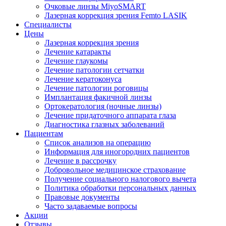
Очковые линзы MiyoSMART
Лазерная коррекция зрения Femto LASIK
Специалисты
Цены
Лазерная коррекция зрения
Лечение катаракты
Лечение глаукомы
Лечение патологии сетчатки
Лечение кератоконуса
Лечение патологии роговицы
Имплантация факичной линзы
Ортокератология (ночные линзы)
Лечение придаточного аппарата глаза
Диагностика глазных заболеваний
Пациентам
Список анализов на операцию
Информация для иногородних пациентов
Лечение в рассрочку
Добровольное медицинское страхование
Получение социального налогового вычета
Политика обработки персональных данных
Правовые документы
Часто задаваемые вопросы
Акции
Отзывы